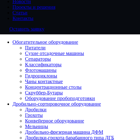
Новости
Проекты и решения
Статьи
Контакты
Оставить заявку
Обогатительное оборудование
Питатели
Сухие отсадочные машины
Сепараторы
Классификаторы
Флотомашины
Гидроциклоны
Чаны контактные
Концентрационные столы
Скруббер-Бутары
Оборудование пробоподготовки
Дробильно-сортировочное оборудование
Дробилки
Грохоты
Конвейерное оборудование
Мельницы
Дробильно-фрезерная машина ДФМ
Дробилки-грохота барабанного типа ДГБ