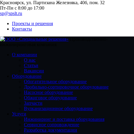
Красноярск, ул. Партизана Железняка, 40б, пом. 32
Пт-Пн с 8:00 до 17:00
sp@spslt.ru
Проекты и решения
Контакты
Производственно-
инжиниринговая компания
О компании
О нас
Статьи
Вакансии
Оборудование
Обогатительное оборудование
Дробильно-сортировочное оборудование
Насосное оборудование
Обжиговое оборудование
Запчасти
Вулканизационное оборудование
Услуги
Инжиниринг и поставка оборудования
Сервисное сопровождение
Разработка документации