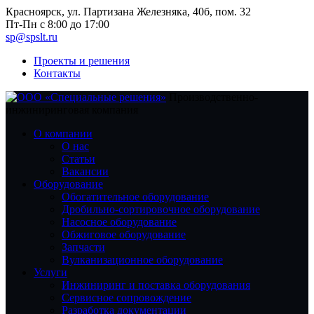
Красноярск, ул. Партизана Железняка, 40б, пом. 32
Пт-Пн с 8:00 до 17:00
sp@spslt.ru
Проекты и решения
Контакты
Производственно-
инжиниринговая компания
О компании
О нас
Статьи
Вакансии
Оборудование
Обогатительное оборудование
Дробильно-сортировочное оборудование
Насосное оборудование
Обжиговое оборудование
Запчасти
Вулканизационное оборудование
Услуги
Инжиниринг и поставка оборудования
Сервисное сопровождение
Разработка документации