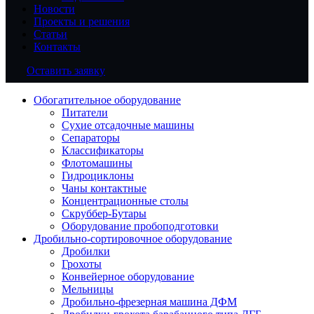
Новости
Проекты и решения
Статьи
Контакты
Оставить заявку
Обогатительное оборудование
Питатели
Сухие отсадочные машины
Сепараторы
Классификаторы
Флотомашины
Гидроциклоны
Чаны контактные
Концентрационные столы
Скруббер-Бутары
Оборудование пробоподготовки
Дробильно-сортировочное оборудование
Дробилки
Грохоты
Конвейерное оборудование
Мельницы
Дробильно-фрезерная машина ДФМ