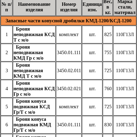
Вес,
Марка
№ п/
Наименование
Номер
Единица
в
стали,
п
изделия
изделия
изм.
кг.
материал
Запасные части конусной дробилки КМД-1200/КСД-1200
Броня
1
неподвижная КСД
комплект
шт.
825
110Г13Л
Т с м/о
Броня
2
неподвижная
3450.01.111
шт.
755
110Г13Л
КМД Гр с м/о
Броня
3
неподвижная
3450.02.011
шт.
725
110Г13Л
КМД Т с м/о
Броня
4
неподвижная КСД
3450.02.021
шт.
760
110Г13Л
Гр с м/о
Броня конуса
5
подвижная КСД
комплект
шт.
725
110Г13Л
Гр/Т с м/о
Броня конуса
6
подвижная КМД
3450.01.111
шт.
830
110Г13Л
Гр/Т с м/о