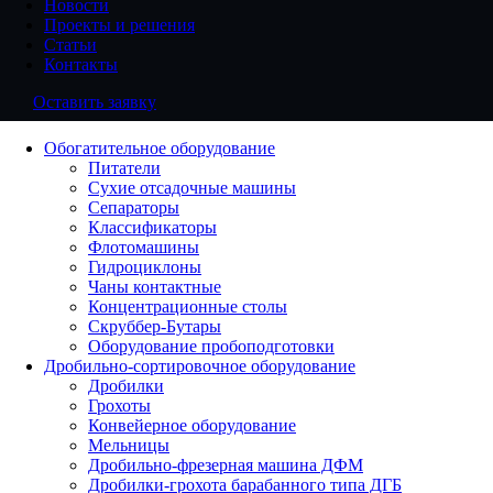
Новости
Проекты и решения
Статьи
Контакты
Оставить заявку
Обогатительное оборудование
Питатели
Сухие отсадочные машины
Сепараторы
Классификаторы
Флотомашины
Гидроциклоны
Чаны контактные
Концентрационные столы
Скруббер-Бутары
Оборудование пробоподготовки
Дробильно-сортировочное оборудование
Дробилки
Грохоты
Конвейерное оборудование
Мельницы
Дробильно-фрезерная машина ДФМ
Дробилки-грохота барабанного типа ДГБ