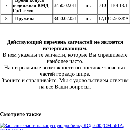
Броня конуса
7
подвижная КМД
3450.02.011
шт.
710
110Г13Л
Гр/Т с м/о
8
Пружина
3450.02.021
шт.
17,1
Ст.50ХФА
Действующий перечень запчастей не является
исчерпывающим.
В нем указаны те запчасти, которые Вы спрашиваете
наиболее часто.
Наши реальные возможности по поставке запасных
частей гораздо шире.
Звоните и спрашивайте. Мы с удовольствием ответим
на все Ваши вопросы.
Смотрите также