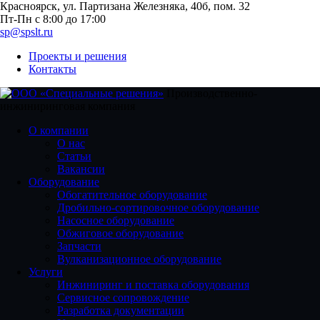
Красноярск, ул. Партизана Железняка, 40б, пом. 32
Пт-Пн с 8:00 до 17:00
sp@spslt.ru
Проекты и решения
Контакты
Производственно-
инжиниринговая компания
О компании
О нас
Статьи
Вакансии
Оборудование
Обогатительное оборудование
Дробильно-сортировочное оборудование
Насосное оборудование
Обжиговое оборудование
Запчасти
Вулканизационное оборудование
Услуги
Инжиниринг и поставка оборудования
Сервисное сопровождение
Разработка документации