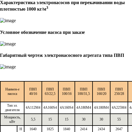
Характеристика электронасосов при перекачивании воды
3
плотностью 1000 кг/м
Условное обозначение насоса при заказе
Габаритный чертеж электронасосного агрегата типа ПВП
Наимен-е
ПВП
ПВП
ПВП
ПВП
ПВП
ПВП
насоса
40/16
63/22,5
100/16
100/31,5
160/20
250/28
Тип эл.
4А112М4
4A160S4
4A160S4
4А180М4
4А180М4
4А225М4
4
двигателя
Мощность,
5,5
15
15
30
30
55
кВт
H
1640
1825
1840
2414
2434
2647