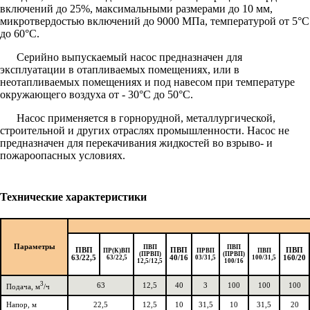
включений до 25%, максимальными размерами до 10 мм,
микротвердостью включений до 9000 МПа, температурой от 5°С
до 60°С.
Серийно выпускаемый насос предназначен для
эксплуатации в отапливаемых помещениях, или в
неотапливаемых помещениях и под навесом при температуре
окружающего воздуха от - 30°С до 50°С.
Насос применяется в горнорудной, металлургической,
строительной и других отраслях промышленности. Насос не
предназначен для перекачивания жидкостей во взрыво- и
пожароопасных условиях.
Технические характеристики
Параметры
ПВП
ПВП
ПВП
ПВП
ПВП
ПР(К)ВП
ПРВП
ПВП
(ПРВП)
(ПРВП)
63/22,5
63/22,5
40/16
03/31,5
100/31,5
160/20
12,5/12,5
100/16
3
63
12,5
40
3
100
100
100
Подача, м
/ч
Напор, м
22,5
12,5
10
31,5
10
31,5
20