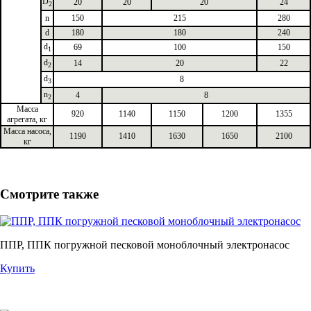
D
20
20
20
24
2
n
150
215
280
d
180
180
240
d
69
100
150
1
d
14
20
22
2
d
8
3
n
4
8
2
Масса
920
1140
1150
1200
1355
агрегата, кг
Масса насоса,
1190
1410
1630
1650
2100
кг
Смотрите также
ППР, ППК погружной песковой моноблочный электронасос
Купить