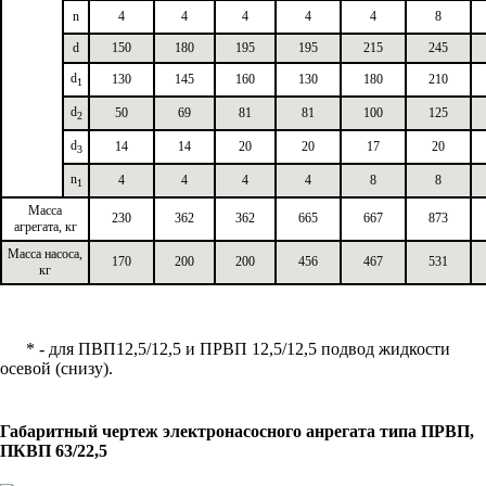
n
4
4
4
4
4
8
d
150
180
195
195
215
245
d
130
145
160
130
180
210
1
d
50
69
81
81
100
125
2
d
14
14
20
20
17
20
3
n
4
4
4
4
8
8
1
Масса
230
362
362
665
667
873
агрегата, кг
Масса насоса,
170
200
200
456
467
531
кг
* - для ПВП12,5/12,5 и ПРВП 12,5/12,5 подвод жидкости
осевой (снизу).
Габаритный чертеж электронасосного анрегата типа ПРВП,
ПКВП 63/22,5