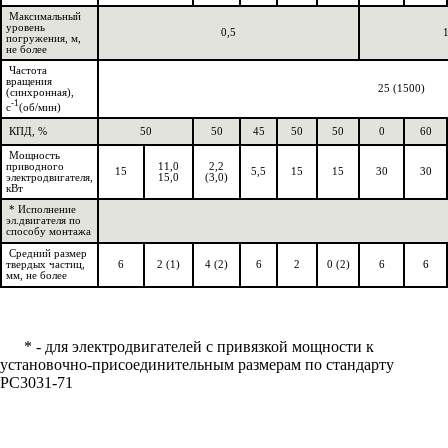
Максимальный
уровень
0,5
погружения, м,
не более
Частота
вращения
25 (1500)
(синхронная),
-1
с
(об/мин)
КПД, %
50
50
45
50
50
0
60
Мощность
приводного
11,0
2,2
15
5,5
15
15
30
30
электродвигателя,
15,0
(3,0)
кВт
* Исполнение
эл.двигателя по
способу монтажа
Средний размер
твердых частиц,
6
2 (1)
4 (2)
6
2
0 (2)
6
6
мм, не более
* - для электродвигателей с привязкой мощности к
установочно-присоединительным размерам по стандарту
РС3031-71