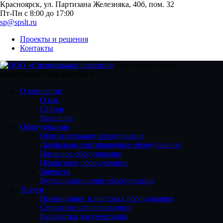
Красноярск, ул. Партизана Железняка, 40б, пом. 32
Пт-Пн с 8:00 до 17:00
sp@spslt.ru
Проекты и решения
Контакты
Производственно-
инжиниринговая компания
О компании
О нас
Статьи
Вакансии
Оборудование
Обогатительное оборудование
Дробильно-сортировочное оборудование
Насосное оборудование
Обжиговое оборудование
Запчасти
Вулканизационное оборудование
Услуги
Инжиниринг и поставка оборудования
Сервисное сопровождение
Разработка документации