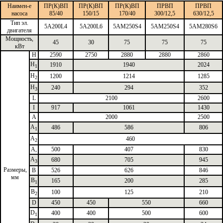
Наимен-е
ПР(К)ВП
ПР(К)ВП
ПР(К)ВП
ПРВП
ПРВП
насоса
85/40
150/15
170/40
300/12,5
630/12,5
Тип эл.
5A200L4
5A200L6
5AM250S4
5AM250S4
5AM280S6
двигателя
Мощность,
45
30
75
75
75
кВт
H
2590
2750
2880
2880
2860
H
1910
1940
2024
1
H
1200
1214
1285
2
H
240
294
352
3
L
2100
2600
I
917
1061
1430
А
2000
2500
А
486
586
806
1
А
460
2
А,
500
407
830
А
680
705
945
3
Размеры,
B
526
626
846
мм
B
165
200
285
1
B
100
125
210
2
D
450
450
550
660
D
400
400
500
600
1