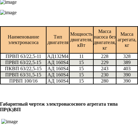
Масса
Мощность
Масса
Наименование
Тип
насоса без
двигателя,
агрегата,
электронасоса
двигателя
двигателя,
кВт
кг
кг
ПРВП 63/22,5-11
АД132М4
11
228
328
ПРВП 63/22,5-15
АД 160S4
15
229
389
ПКВП 63/22,5-15
АД 160S4
15
243
403
ПРВП 63/31,5-15
АД 160S4
15
230
390
ПРВП 100/16
АД 160S4
15
280
390
Габаритный чертеж электронасосного агрегата типа
ПР(К)ВП