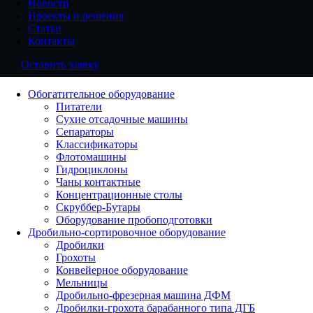
Новости
Проекты и решения
Статьи
Контакты
Оставить заявку
Обогатительное оборудование
Питатели
Сухие отсадочные машины
Сепараторы
Классификаторы
Флотомашины
Гидроциклоны
Чаны контактные
Концентрационные столы
Скруббер-Бутары
Оборудование пробоподготовки
Дробильно-сортировочное оборудование
Дробилки
Грохоты
Конвейерное оборудование
Мельницы
Дробильно-фрезерная машина ДФМ
Дробилки-грохота барабанного типа ДГБ