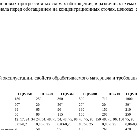
новых прогрессивных схемах обогащения, в различных схемах р
иала перед обогащением на концентрационных столах, шлюзах, 
 эксплуатации, свойств обрабатываемого материала и требован
ГЦР-150
ГЦР-250
ГЦР-360
ГЦР-500
ГЦР-710
ГЦР-1
150
250
360
500
710
1000
o
o
o
o
o
o
20
20
20
20
20
20
38
65
90
130
150
210
50
80
115
150
200
250
12; 17; 24; 34
24; 34; 48; 75
34; 48; 75; 96
48; 75; 96; 150
48; 75; 96; 150
75; 96;
0,01-0,2
0,03-0,25
0,03-0,25
0,03-0,25
0,03-0,25
0,06-0,
 не менее
20
50
95
180
260
470