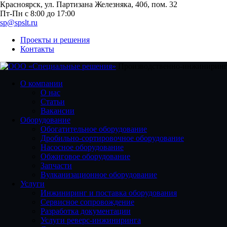
Красноярск, ул. Партизана Железняка, 40б, пом. 32
Пт-Пн с 8:00 до 17:00
sp@spslt.ru
Проекты и решения
Контакты
Производственно-инжиниринг
О компании
О нас
Статьи
Вакансии
Оборудование
Обогатительное оборудование
Дробильно-сортировочное оборудование
Насосное оборудование
Обжиговое оборудование
Запчасти
Вулканизационное оборудование
Услуги
Инжиниринг и поставка оборудования
Сервисное сопровождение
Разработка документации
Услуги реверс-инжиниринга