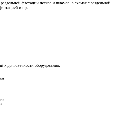
аздельной флотации песков и шламов, в схемах с раздельной
флотацией и пр.
ий к долговечности оборудования.
000
 150
45