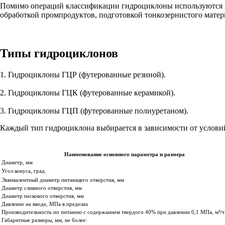
Помимо операций классификации гидроциклоны используются в 
обработкой промпродуктов, подготовкой тонкозернистого матер
Типы гидроциклонов
1.
Гидроциклоны ГЦР (футерованные резиной).
2.
Гидроциклоны ГЦК (футерованные керамикой).
3.
Гидроциклоны ГЦП (футерованные полиуретаном).
Каждый тип гидроциклона выбирается в зависимости от условий
Наименование основного параметра и размера
Диаметр, мм
Угол конуса, град.
Эквивалентный диаметр питающего отверстия, мм
Диаметр сливного отверстия, мм
Диаметр пескового отверстия, мм
Давление на вводе, МПа в пределах
Производительность по питанию с содержанием твердого 40% при давлении 0,1 МПа, м³/ч
Габаритные размеры, мм, не более: