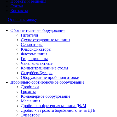
Проекты и решения
Статьи
Контакты
Оставить заявку
Обогатительное оборудование
Питатели
Сухие отсадочные машины
Сепараторы
Классификаторы
Флотомашины
Гидроциклоны
Чаны контактные
Концентрационные столы
Скруббер-Бутары
Оборудование пробоподготовки
Дробильно-сортировочное оборудование
Дробилки
Грохоты
Конвейерное оборудование
Мельницы
Дробильно-фрезерная машина ДФМ
Дробилки-грохота барабанного типа ДГБ
Элеваторы