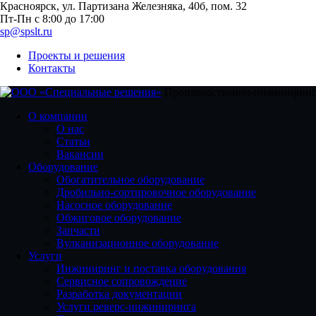
Красноярск, ул. Партизана Железняка, 40б, пом. 32
Пт-Пн с 8:00 до 17:00
sp@spslt.ru
Проекты и решения
Контакты
Производственно-инжиниринг
О компании
О нас
Статьи
Вакансии
Оборудование
Обогатительное оборудование
Дробильно-сортировочное оборудование
Насосное оборудование
Обжиговое оборудование
Запчасти
Вулканизационное оборудование
Услуги
Инжиниринг и поставка оборудования
Сервисное сопровождение
Разработка документации
Услуги реверс-инжиниринга