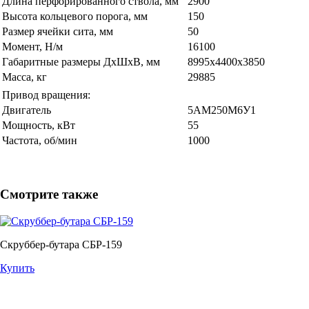
Длина перфорированного ствола, мм
2900
Высота кольцевого порога, мм
150
Размер ячейки сита, мм
50
Момент, Н/м
16100
Габаритные размеры ДхШхВ, мм
8995х4400х3850
Масса, кг
29885
Привод вращения:
Двигатель
5АМ250М6У1
Мощность, кВт
55
Частота, об/мин
1000
Смотрите также
Скруббер-бутара СБР-159
Купить