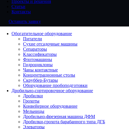
Проекты и решения
Статьи
Контакты
Оставить заявку
Обогатительное оборудование
Питатели
Сухие отсадочные машины
Сепараторы
Классификаторы
Флотомашины
Гидроциклоны
Чаны контактные
Концентрационные столы
Скруббер-Бутары
Оборудование пробоподготовки
Дробильно-сортировочное оборудование
Дробилки
Грохоты
Конвейерное оборудование
Мельницы
Дробильно-фрезерная машина ДФМ
Дробилки-грохота барабанного типа ДГБ
Элеваторы